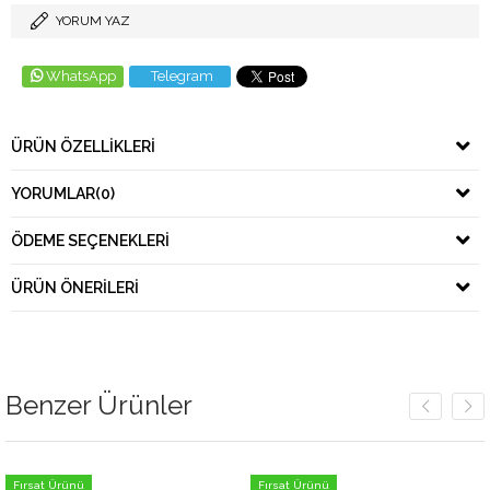
YORUM YAZ
WhatsApp
Telegram
ÜRÜN ÖZELLIKLERI
YORUMLAR
(0)
ÖDEME SEÇENEKLERI
ÜRÜN ÖNERILERI
Benzer Ürünler
Ürünü
Fırsat Ürünü
Fırsat 