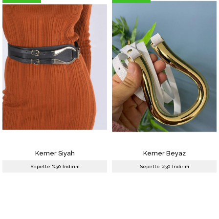
Kemer Siyah
Kemer Beyaz
₺284,99
₺264,99
Sepette %30 İndirim
Sepette %30 İndirim