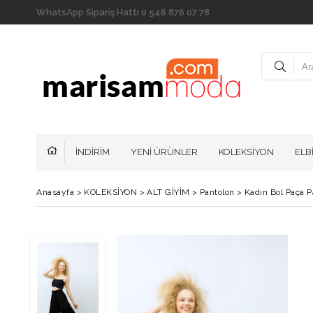
WhatsApp Sipariş Hattı 0 546 876 07 78
İNDİRİM
YENİ ÜRÜNLER
KOLEKSİYON
ELB
Anasayfa
>
KOLEKSİYON
>
ALT GİYİM
>
Pantolon
>
Kadın Bol Paça P