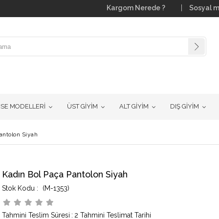
Kargom Nerede ?
Sosyal m
İSE MODELLERİ
ÜST GİYİM
ALT GİYİM
DIŞ GİYİM
antolon Siyah
Kadın Bol Paça Pantolon Siyah
(M-1353)
Tahmini Teslim Süresi
:
2 Tahmini Teslimat Tarihi