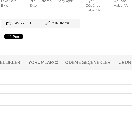
Favorilere
İstek Listeme
Karşılaştır
Fiyat
Gelince
Ekle
Ekle
Düşünce
Haber Ver
Haber Ver
TAVSIYE ET
YORUM YAZ
ELLIKLERI
YORUMLAR
(0)
ÖDEME SEÇENEKLERI
ÜRÜN 