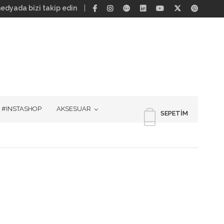
edyada bizi takip edin
#INSTASHOP
AKSESUAR
SEPETIM