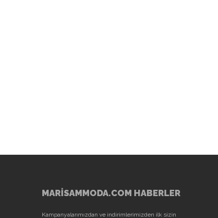
MARİSAMMODA.COM HABERLER
Kampanyalarımızdan ve indirimlerimizden ilk sizin