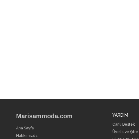
Marisammoda.com
YARDIM
Canlı Destek
Ana Sayfa
Üyelik ve Şifre
Hakkımızda